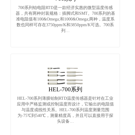
地磁传感器
700系列铂电阻RTD是一款经济实惠的微型温度传感
气体传感器
器，共有两种封装规格：插脚式和SMT。700系列的基
准电阻值有100&Omega;和1000&Omega;两种，温度系
气体流量传感器
数也同样可存在3750ppm/K和3850ppm/K可选。700系
开关传感器
列…
液位传感器
扭矩传感器
力传感器
振动传感器
传感器仪表
无线通信模块
GNSS模块
HEL-700系列
GPS模块
HEL-700系列薄膜铂制RTD温度传感器是针对在工业
应用中严格监测或控制温度而设计，它输出的电阻值
GPS全向天线
与温度成线性关系。HEL-700系列温度测量范围
关于我们
为-75℃到540℃，测量精度高，并且可以直接用于探
头设备…
合作伙伴