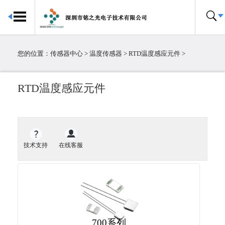
首页
传感器中心
您的位置：
传感器中心
>
温度传感器
>
RTD温度感应元件
>
倾角传感器
电子罗盘
RTD温度感应元件
加速度传感器
陀螺仪传感器
IMU惯性测量单元
大气压传感器
技术支持
在线客服
温湿度传感器
压力传感器
温度传感器
霍尔传感器
粉尘传感器
电流传感器
700系列