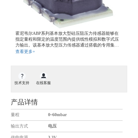
地磁传感器
气体传感器
气体流量传感器
开关传感器
霍尼韦尔ABP系列基本放大型硅压阻压力传感器能够在
液位传感器
指定量程和限定的温度范围内提供线性模拟和数字式压
力输出。该基本放大型压力传感器通过搭载的专用集成
扭矩传感器
电路对零点、灵敏度和非线性进行了校准和温度补偿，
查看更多+
力传感器
模拟输出的校正值更新率为1kHz，数字式输出的则为
2kHz。ABP系列压力传感器在0到50℃的范围内进行了校
振动传感器
准，并采用3.3V或5V的单电源直流电压供电，可对非腐
传感器仪表
蚀和非离子型气体(空气或其他干燥气体)表压进行测量，
测量值与参考大气压有关且输出成比例。
无线通信模块
技术支持
在线客服
GNSS模块
GPS模块
产品详情
GPS全向天线
量程
0~60mbar
关于我们
输出方式
电压
合作伙伴
供电电源
3.3V