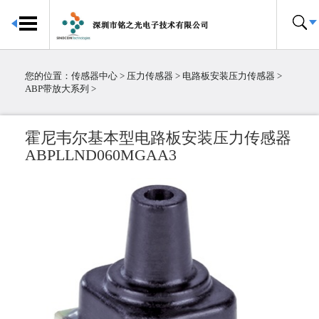
首页
传感器中心
您的位置：
传感器中心
>
压力传感器
>
电路板安装压力传感器
>
倾角传感器
ABP带放大系列
>
电子罗盘
加速度传感器
霍尼韦尔基本型电路板安装压力传感器
陀螺仪传感器
ABPLLND060MGAA3
IMU惯性测量单元
大气压传感器
温湿度传感器
压力传感器
温度传感器
霍尔传感器
粉尘传感器
电流传感器