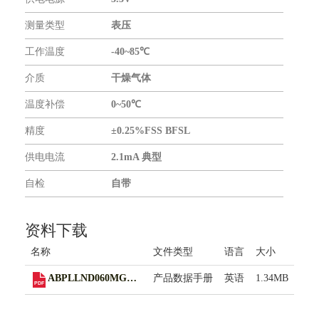
联系我们
测量类型
表压
工作温度
-40~85℃
介质
干燥气体
温度补偿
0~50℃
精度
±0.25%FSS BFSL
供电电流
2.1mA 典型
自检
自带
资料下载
名称
文件类型
语言
大小
ABPLLND060MGAA3
产品数据手册
英语
1.34MB