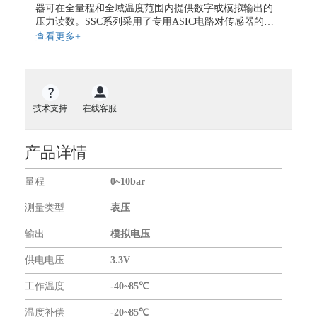
地磁传感器
器可在全量程和全域温度范围内提供数字或模拟输出的
压力读数。SSC系列采用了专用ASIC电路对传感器的漂
气体传感器
移、灵敏度、温度影响和非线性进行了全面的补偿和校
查看更多+
气体流量传感器
准，其中，这些数据模拟型以1KHz频率更新；数字型以
2KHz频率更新。SSC系列的温度校准范围在-20~85℃，
开关传感器
可采用3.3V或5V单电源供电。SSC系列压力传感器适用
液位传感器
于无腐蚀性和无离子型的气体使用，比如空气和其他的
干燥气体，能够测量绝压、表压或者差压。在绝压传感
扭矩传感器
技术支持
在线客服
器内，有一真空参考，传感器的输出值与绝对压力成比
力传感器
例。而表压型则以大气压为参考，输出的数值与压力相
对大气压的大小有关。差压型压力传感器的两端都可以
振动传感器
产品详情
用于测量。
传感器仪表
量程
0~10bar
无线通信模块
GNSS模块
测量类型
表压
GPS模块
输出
模拟电压
GPS全向天线
供电电压
3.3V
关于我们
工作温度
-40~85℃
合作伙伴
温度补偿
-20~85℃