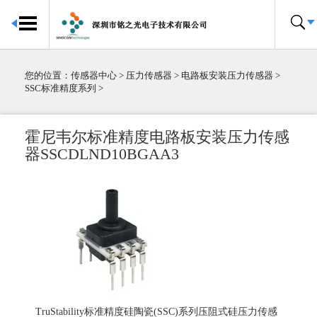
首页
传感器中心
您的位置：
传感器中心
>
压力传感器
>
电路板安装压力传感器
>
倾角传感器
SSC标准精度系列
>
电子罗盘
加速度传感器
霍尼韦尔标准精度电路板安装压力传感
陀螺仪传感器
器SSCDLND10BGAA3
IMU惯性测量单元
大气压传感器
温湿度传感器
压力传感器
温度传感器
霍尔传感器
粉尘传感器
电流传感器
TruStability标准精度硅陶瓷(SSC)系列压阻式硅压力传感