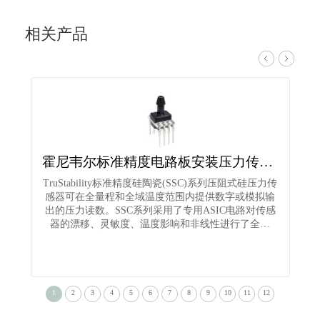
相关产品
霍尼韦尔标准精度电路板安装压力传感器SSCDANN001PGAA3
TruStability标准精度硅陶瓷(SSC)系列压阻式硅压力传
T
感器可在全量程和全域温度范围内提供数字或模拟输
出的压力读数。SSC系列采用了专用ASIC电路对传感
器的漂移、灵敏度、温度影响和非线性进行了全…
1
2
3
4
5
6
7
8
9
10
11
12