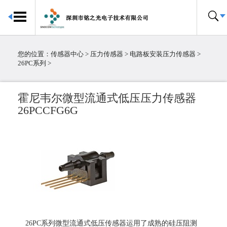
首页
传感器中心
您的位置：
传感器中心
>
压力传感器
>
电路板安装压力传感器
>
倾角传感器
26PC系列
>
电子罗盘
加速度传感器
霍尼韦尔微型流通式低压压力传感器
陀螺仪传感器
26PCCFG6G
IMU惯性测量单元
大气压传感器
温湿度传感器
压力传感器
温度传感器
霍尔传感器
粉尘传感器
电流传感器
26PC系列微型流通式低压传感器运用了成熟的硅压阻测