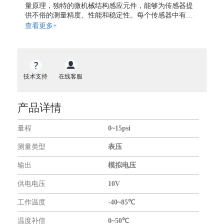
地磁传感器
量原理，独特的微机械结构感应元件，能够为传感器提
供不俗的测量精度、性能和稳定性。每个传感器中有四
气体传感器
个敏感元件，当有外部压力加载的时候，感应元件的电
查看更多+
气体流量传感器
阻值将因形变而发生变化，从而引起由感应元件所组成
的惠斯顿电桥的输出电压也随之变化。低功耗、温度补
开关传感器
偿、无放大的26PC系列压力传感器提供从1psi到100psi范
液位传感器
围内的各种测量量程，电压输出值可正可负。传感器兼
容测量介质详情可查看命名规则中的端口材质。
扭矩传感器
技术支持
在线客服
力传感器
振动传感器
产品详情
传感器仪表
量程
0~15psi
无线通信模块
GNSS模块
测量类型
表压
GPS模块
输出
模拟电压
GPS全向天线
供电电压
10V
关于我们
工作温度
-40~85℃
合作伙伴
温度补偿
0~50℃