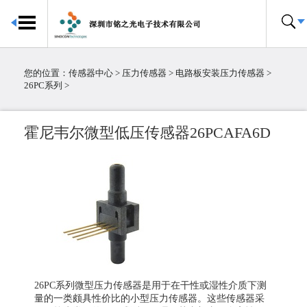
首页
传感器中心
您的位置：
传感器中心
>
压力传感器
>
电路板安装压力传感器
>
倾角传感器
26PC系列
>
电子罗盘
加速度传感器
霍尼韦尔微型低压传感器26PCAFA6D
陀螺仪传感器
IMU惯性测量单元
大气压传感器
温湿度传感器
压力传感器
温度传感器
霍尔传感器
粉尘传感器
26PC系列微型压力传感器是用于在干性或湿性介质下测
电流传感器
量的一类颇具性价比的小型压力传感器。这些传感器采