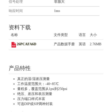
信号处理
非放大
联系我们
响应时间
1ms
资料下载
名称
文件类型
语言
大小
26PCAFA6D
产品数据手册
英语
2.76MB
产品特性
真正的湿/湿差压测量
工作温度范围大：-40~85℃
量程多，覆盖范围从1psi到250psi
绝压、差压和表压测量
压力端口样式丰富
可选DIP或SIP两种封装