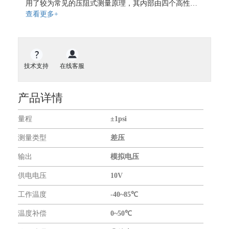
用了较为常见的压阻式测量原理，其内部由四个高性
地磁传感器
能、稳定性和精度的微型机械感应元件组成惠斯顿电
查看更多+
气体传感器
桥，当外部压力施加到传感器上时，感应元件的电阻随
形变随之发生变化，从而导致传感器的输出电压也不断
气体流量传感器
变化，并且与压力大小间存在一定的比例关系。 26PC系
开关传感器
列微型压力传感器是为1psi到250psi范围内，-40~85℃的
测量应用而设计。另外，其供电方式也非常灵活，可采
液位传感器
技术支持
在线客服
用恒定电流或电压进行供电。当进行恒流供电时，压力
扭矩传感器
传感器的端电压会随温度升高而增加。增加的电压不仅
起到了温度补偿的作用，而且还能指示当前传感器的温
力传感器
产品详情
度值。 26PC能够兼容多种干性和湿性介质，详细说明见
振动传感器
产品资料命名说明。26PC系列符合RoHS指令要求，设计
量程
±1psi
和生产符合ISO 9001标准。
传感器仪表
无线通信模块
测量类型
差压
GNSS模块
输出
模拟电压
GPS模块
供电电压
10V
GPS全向天线
关于我们
工作温度
-40~85℃
温度补偿
0~50℃
合作伙伴