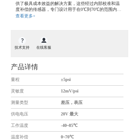
地磁传感器
供了极具成本效益的解决方案，这些经过内部校准和温
度补偿的传感器，专门设计用于在0℃到70℃的范围内提
气体传感器
供精确、稳定的输出。该系列压力传感器可用于无腐蚀
查看更多+
气体流量传感器
性和非离子型的工作流体中，如空气和其他干燥气体。
SCX系列可提供绝压和差压两种压力传感器，其中在绝
开关传感器
压传感器内部设有真空参考基准，其输出电压与绝对压
液位传感器
力大小成比例。在差压传感器中允许向感应膜的任一侧
施加压力，该型传感器可用于差压和表压测量。 SCX系
扭矩传感器
技术支持
在线客服
列压力传感器内部包含了一集成电路和激光刻蚀的陶瓷
力传感器
膜，外部则采用了紧凑的抗溶性塑料外壳进行封装。保
证了良好的耐腐蚀性和隔离外部封装应力的作用。同
振动传感器
产品详情
时，该封装为了方便与标准的塑料压力接管进行连接，
传感器仪表
还提供了易安装孔和压力端口。当需要对SCX系列压力
量程
±5psi
传感器的工作温度范围进行扩展时，传感器的中有2个引
无线通信模块
脚可提供与温度成比例的电压给外电路使用。100μs的响
GNSS模块
灵敏度
12mV/psi
应时间使得SCX系列成为计算机外设和气动控制应用的
最佳选择。
GPS模块
测量类型
差压，表压
GPS全向天线
供电电压
20V 最大
关于我们
工作温度
-40~85℃
合作伙伴
温度补偿
0~70℃