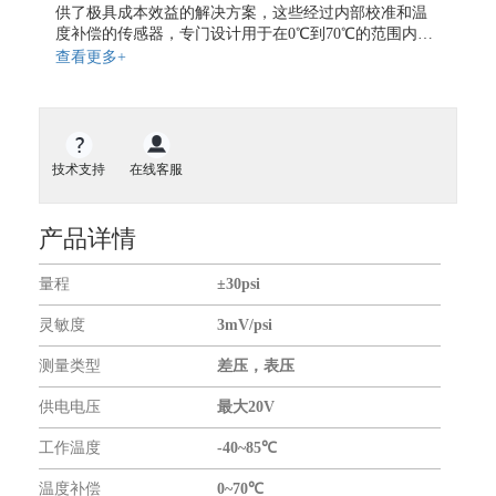
地磁传感器
供了极具成本效益的解决方案，这些经过内部校准和温
度补偿的传感器，专门设计用于在0℃到70℃的范围内提
气体传感器
供精确、稳定的输出。该系列压力传感器可用于无腐蚀
查看更多+
气体流量传感器
性和非离子型的工作流体中，如空气和其他干燥气体。
SCX系列可提供绝压和差压两种压力传感器，其中在绝
开关传感器
压传感器内部设有真空参考基准，其输出电压与绝对压
液位传感器
力大小成比例。在差压传感器中允许向感应膜的任一侧
施加压力，该型传感器可用于差压和表压测量。 SCX系
扭矩传感器
技术支持
在线客服
列压力传感器内部包含了一集成电路和激光刻蚀的陶瓷
力传感器
膜，外部则采用了紧凑的抗溶性塑料外壳进行封装。保
证了良好的耐腐蚀性和隔离外部封装应力的作用。同
振动传感器
产品详情
时，该封装为了方便与标准的塑料压力接管进行连接，
传感器仪表
还提供了易安装孔和压力端口。当需要对SCX系列压力
量程
±30psi
传感器的工作温度范围进行扩展时，传感器的中有2个引
无线通信模块
脚可提供与温度成比例的电压给外电路使用。100μs的响
GNSS模块
灵敏度
3mV/psi
应时间使得SCX系列成为计算机外设和气动控制应用的
最佳选择。
GPS模块
测量类型
差压，表压
GPS全向天线
供电电压
最大20V
关于我们
工作温度
-40~85℃
合作伙伴
温度补偿
0~70℃