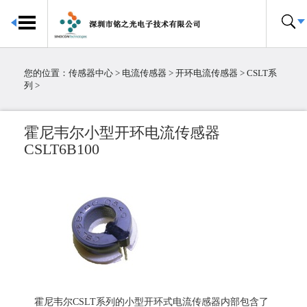
首页
传感器中心
您的位置：
传感器中心
>
电流传感器
>
开环电流传感器
>
CSLT系
倾角传感器
列
>
电子罗盘
加速度传感器
霍尼韦尔小型开环电流传感器
陀螺仪传感器
CSLT6B100
IMU惯性测量单元
大气压传感器
温湿度传感器
压力传感器
温度传感器
霍尔传感器
粉尘传感器
电流传感器
霍尼韦尔CSLT系列的小型开环式电流传感器内部包含了