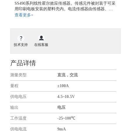
地磁传感器
SS490系列线性霍尔效应传感器。传感元件被封装于可采
用印刷电板安装的塑料壳内。电流传感器由传感器、聚
气体传感器
磁材料、外壳共同构成，这些传感器均为比率输出。
查看更多+
气体流量传感器
开关传感器
液位传感器
扭矩传感器
技术支持
在线客服
力传感器
振动传感器
产品详情
传感器仪表
测量类型
直流，交流
无线通信模块
GNSS模块
量程
±100A
GPS模块
供电电压
4.5~10.5V
GPS全向天线
输出
电压
关于我们
工作温度
-25~100℃
合作伙伴
供电电流
9mA