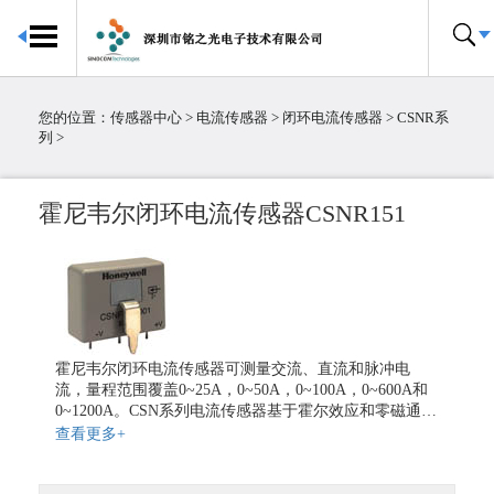
首页
传感器中心
您的位置：
传感器中心
>
电流传感器
>
闭环电流传感器
>
CSNR系
倾角传感器
列
>
电子罗盘
加速度传感器
霍尼韦尔闭环电流传感器CSNR151
陀螺仪传感器
IMU惯性测量单元
大气压传感器
温湿度传感器
压力传感器
霍尼韦尔闭环电流传感器可测量交流、直流和脉冲电
温度传感器
流，量程范围覆盖0~25A，0~50A，0~100A，0~600A和
0~1200A。CSN系列电流传感器基于霍尔效应和零磁通原
霍尔传感器
理，传感器中的磁通量大小始终维持在零。用于平衡传
查看更多+
粉尘传感器
感器中磁通电流的大小等于流通过初级线圈的测量电流
乘以初级与次级线圈比。该电流的大小总是与次级线圈
电流传感器