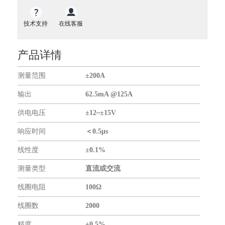
匝数成递减关系，就像电压经过电阻一样。
地磁传感器
气体传感器
技术支持
在线客服
气体流量传感器
开关传感器
产品详情
液位传感器
测量范围
±200A
扭矩传感器
力传感器
输出
62.5mA @125A
振动传感器
供电电压
±12~±15V
传感器仪表
响应时间
＜0.5μs
无线通信模块
GNSS模块
线性度
±0.1%
GPS模块
测量类型
直流或交流
GPS全向天线
线圈电阻
100Ω
关于我们
线圈数
2000
合作伙伴
精度
±0.5%