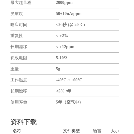
最大超量程
2000ppm
联系我们
灵敏度
50±10nA/ppm
响应时间
<20秒 (@ 20°C)
重复性
< ±2%
长期漂移
< ±12ppm
负载电阻
5-10Ω
重量
5g
工作温度
-40°C ~ +60°C
长期漂移
<5% /年
使用寿命
5年（空气中）
资料下载
名称
文件类型
语言
大小