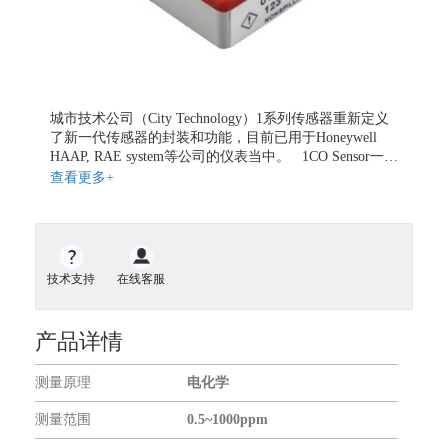
地磁传感器
气体传感器
气体流量传感器
开关传感器
城市技术公司（City Technology）1系列传感器重新定义
液位传感器
了新一代传感器的封装和功能，目前已用于Honeywell
扭矩传感器
HAAP, RAE system等公司的仪表当中。 1CO Sensor一氧
化碳气体传感器基于电化学原理，小型化设计节约仪表
查看更多+
力传感器
设计空间，重量不足5g，温湿度/压力使用范围更宽，完
振动传感器
全符合RoHS认证，具有5年期望使用寿命，能应对各种
苛刻要求。
传感器仪表
无线通信模块
技术支持
在线客服
GNSS模块
GPS模块
产品详情
GPS全向天线
关于我们
测量原理
电化学
测量范围
0.5~1000ppm
合作伙伴