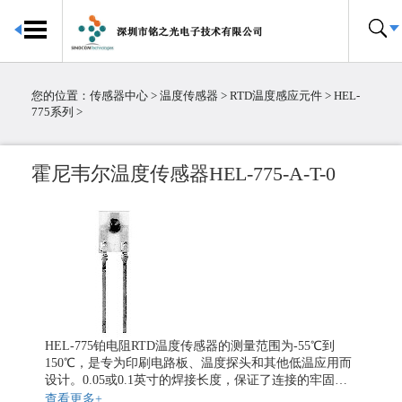
首页
传感器中心
您的位置：
传感器中心
>
温度传感器
>
RTD温度感应元件
>
HEL-
倾角传感器
775系列
>
电子罗盘
加速度传感器
霍尼韦尔温度传感器HEL-775-A-T-0
陀螺仪传感器
IMU惯性测量单元
大气压传感器
温湿度传感器
压力传感器
温度传感器
霍尔传感器
HEL-775铂电阻RTD温度传感器的测量范围为-55℃到
粉尘传感器
150℃，是专为印刷电路板、温度探头和其他低温应用而
设计。0.05或0.1英寸的焊接长度，保证了连接的牢固
电流传感器
性。其中，0.05英寸的长度非常适合作为探头应用。
查看更多+