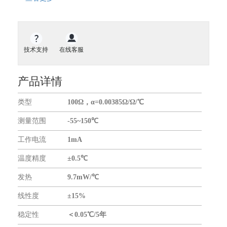
地磁传感器
气体传感器
气体流量传感器
开关传感器
技术支持
在线客服
液位传感器
扭矩传感器
产品详情
力传感器
类型
100Ω，α=0.00385Ω/Ω/℃
振动传感器
传感器仪表
测量范围
-55~150℃
无线通信模块
工作电流
1mA
GNSS模块
温度精度
±0.5℃
GPS模块
GPS全向天线
发热
9.7mW/℃
关于我们
线性度
±15%
合作伙伴
稳定性
＜0.05℃/5年