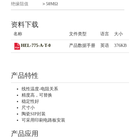
联系我们
绝缘阻值
＞50MΩ
资料下载
名称
文件类型
语言
大小
HEL-775-A-T-0
产品数据手册
英语
376KB
产品特性
线性温度-电阻关系
精度高，可替换
稳定性好
尺寸小
陶瓷SIP封装
可采用印刷电路板安装
产品应用