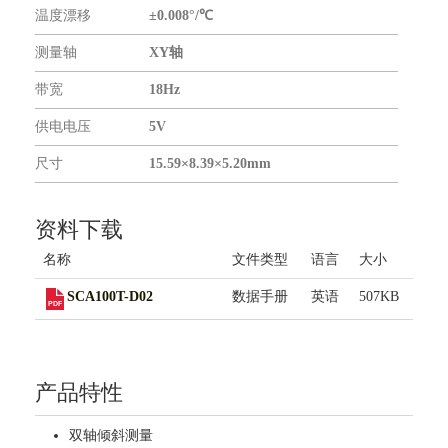
联系我们
温度漂移
±0.008°/℃
测量轴
XY轴
带宽
18Hz
供电电压
5V
尺寸
15.59×8.39×5.20mm
资料下载
名称
文件类型
语言
大小
SCA100T-D02
数据手册
英语
507KB
产品特性
双轴倾斜测量