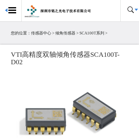
首页
传感器中心
您的位置：
传感器中心
>
倾角传感器
>
SCA100T系列
>
倾角传感器
电子罗盘
VTI高精度双轴倾角传感器SCA100T-
加速度传感器
D02
陀螺仪传感器
IMU惯性测量单元
大气压传感器
温湿度传感器
压力传感器
温度传感器
霍尔传感器
粉尘传感器
电流传感器