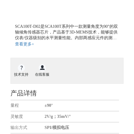
地磁传感器
气体传感器
气体流量传感器
SCA100T-D02是SCA100T系列中一款测量角度为90°的双
开关传感器
轴倾角传感器芯片，产品基于3D-MEMS技术，能够提供
液位传感器
仪表/仪器级别的水平测量性能。内部两感应元件的测量
轴平行于安装平面且相互正交，低温度漂移性、高分辨
查看更多+
扭矩传感器
率、低噪音以及稳健的设计使得SCA100T成为水平仪器
力传感器
的理想选择。村田的倾角传感器能更好地对抗振动影
响，且能经受高达20000g的震动冲击。
振动传感器
传感器仪表
技术支持
在线客服
无线通信模块
GNSS模块
产品详情
GPS模块
GPS全向天线
量程
±90°
关于我们
灵敏度
2V/g；35mV/°
合作伙伴
输出方式
SPI/模拟电压