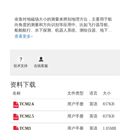
地磁传感器
气体传感器
依靠对地磁场大小的测量来辨别地理方位，主要用于航
气体流量传感器
向角度的测量和方向识别等应用中。比如飞行器导航、
开关传感器
船舶航行、水下探测、机器人系统、测绘仪器、地下勘
探。除航向角度外，另一方面，电子罗盘还能提供有关
液位传感器
查看更多+
被测物的俯仰和横滚姿态数据。通过与PNI这样的业内顶
扭矩传感器
级精确磁导航方面的公司合作，铭之光有能力为用户提
力传感器
供各类最先进的罗盘、姿态测量模块和传感器融合算法
芯片。
振动传感器
技术支持
在线客服
传感器仪表
无线通信模块
资料下载
GNSS模块
GPS模块
名称
文件类型
语言
大小
GPS全向天线
TCM2.6
用户手册
英语
837KB
关于我们
TCM2.5
用户手册
英语
837KB
合作伙伴
TCM3
用户手册
英语
1.05MB